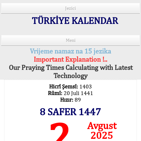
Jezici
TÜRKİYE KALENDAR
Meni
Vrijeme namaz na 15 jezika
Important Explanation !..
Our Praying Times Calculating with Latest
Technology
Hicrî Şemsî:
1403
Rûmî:
20 Juli 1441
Hızır:
89
8 SAFER 1447
2
Avgust
2025