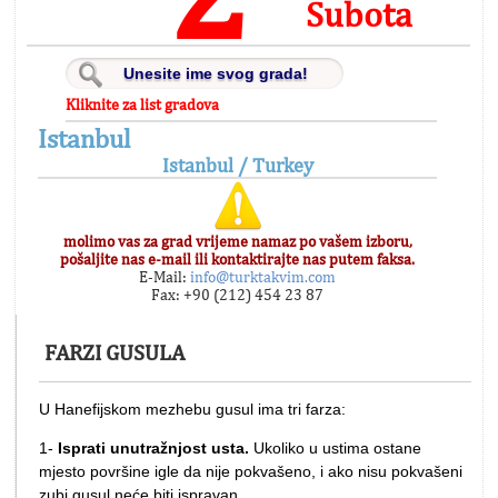
Subota
Kliknite za list gradova
Istanbul
Istanbul / Turkey
molimo vas za grad vrijeme namaz po vašem izboru,
pošaljite nas e-mail ili kontaktirajte nas putem faksa.
E-Mail:
info@turktakvim.com
Fax: +90 (212) 454 23 87
FARZI GUSULA
U Hanefijskom mezhebu gusul ima tri farza:
1-
Isprati unutražnjost usta.
Ukoliko u ustima ostane
mjesto površine igle da nije pokvašeno, i ako nisu pokvašeni
zubi gusul neće biti ispravan.