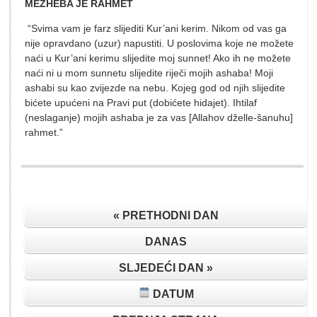
MEZHEBA JE RAHMET
“Svima vam je farz slijediti Kur’ani kerim. Nikom od vas ga
nije opravdano (uzur) napustiti. U poslovima koje ne možete
naći u Kur’ani kerimu slijedite moj sunnet! Ako ih ne možete
naći ni u mom sunnetu slijedite riječi mojih ashaba! Moji
ashabi su kao zvijezde na nebu. Kojeg god od njih slijedite
bićete upućeni na Pravi put (dobićete hidajet). Ihtilaf
(neslaganje) mojih ashaba je za vas [Allahov dželle-šanuhu]
rahmet.”
« PRETHODNI DAN
DANAS
SLJEDEĆI DAN »
DATUM