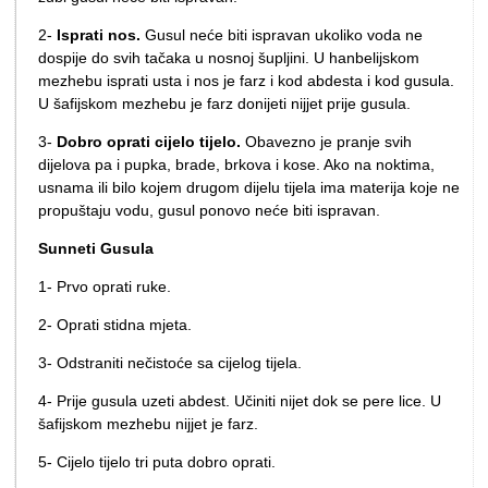
2-
Isprati nos.
Gusul neće biti ispravan ukoliko voda ne
dospije do svih tačaka u nosnoj šupljini. U hanbelijskom
mezhebu isprati usta i nos je farz i kod abdesta i kod gusula.
U šafijskom mezhebu je farz donijeti nijjet prije gusula.
3-
Dobro oprati cijelo tijelo.
Obavezno je pranje svih
dijelova pa i pupka, brade, brkova i kose. Ako na noktima,
usnama ili bilo kojem drugom dijelu tijela ima materija koje ne
propuštaju vodu, gusul ponovo neće biti ispravan.
Sunneti Gusula
1- Prvo oprati ruke.
2- Oprati stidna mjeta.
3- Odstraniti nečistoće sa cijelog tijela.
4- Prije gusula uzeti abdest. Učiniti nijet dok se pere lice. U
šafijskom mezhebu nijjet je farz.
5- Cijelo tijelo tri puta dobro oprati.