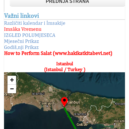
PREDNJA STRANA
Važni linkovi
Različiti kalendar i İmsakije
Imsâka Vremenu
IZGLED POLUMJESECA
Mjesečni Prikaz
Godiš,nji Prikaz
How to Perform Salat (www.hakikatkitabevi.net)
Istanbul
(Istanbul / Turkey )
+
−