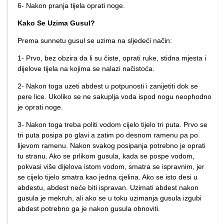
6- Nakon pranja tijela oprati noge.
Kako Se Uzima Gusul?
Prema sunnetu gusul se uzima na sljedeći način:
1- Prvo, bez obzira da li su čiste, oprati ruke, stidna mjesta i
dijelove tijela na kojima se nalazi načistoća.
2- Nakon toga uzeti abdest u potpunosti i zanijetiti dok se
pere lice. Ukoliko se ne sakuplja voda ispod nogu neophodno
je oprati noge.
3- Nakon toga treba politi vodom cijelo tijelo tri puta. Prvo se
tri puta posipa po glavi a zatim po desnom ramenu pa po
lijevom ramenu. Nakon svakog posipanja potrebno je oprati
tu stranu. Ako se prlikom gusula, kada se pospe vodom,
pokvasi više dijelova istom vodom, smatra se ispravnim, jer
se cijelo tijelo smatra kao jedna cjelina. Ako se isto desi u
abdestu, abdest neće biti ispravan. Uzimati abdest nakon
gusula je mekruh, ali ako se u toku uzimanja gusula izgubi
abdest potrebno ga je nakon gusula obnoviti.