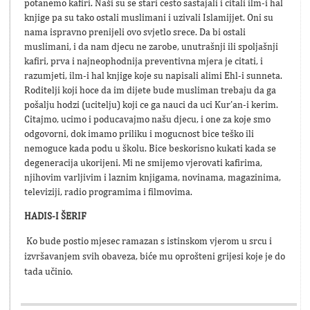
potanemo kafiri. Naši su se stari cesto sastajali i citali ilm-i hal
knjige pa su tako ostali muslimani i uzivali Islamijjet. Oni su
nama ispravno prenijeli ovo svjetlo srece. Da bi ostali
muslimani, i da nam djecu ne zarobe, unutrašnji ili spoljašnji
kafiri, prva i najneophodnija preventivna mjera je citati, i
razumjeti, ilm-i hal knjige koje su napisali alimi Ehl-i sunneta.
Roditelji koji hoce da im dijete bude musliman trebaju da ga
pošalju hodzi (ucitelju) koji ce ga nauci da uci Kur’an-i kerim.
Citajmo, ucimo i poducavajmo našu djecu, i one za koje smo
odgovorni, dok imamo priliku i mogucnost bice teško ili
nemoguce kada podu u školu. Bice beskorisno kukati kada se
degeneracija ukorijeni. Mi ne smijemo vjerovati kafirima,
njihovim varljivim i laznim knjigama, novinama, magazinima,
televiziji, radio programima i filmovima.
HADIS-I ŠERIF
Ko bude postio mjesec ramazan s istinskom vjerom u srcu i
izvršavanjem svih obaveza, biće mu oprošteni grijesi koje je do
tada učinio.