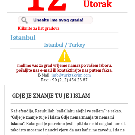
Utorak
Kliknite za list gradova
Istanbul
Istanbul / Turkey
molimo vas za grad vrijeme namaz po vašem izboru,
pošaljite nas e-mail ili kontaktirajte nas putem faksa.
E-Mail:
info@turktakvim.com
Fax: +90 (212) 454 23 87
GDJE JE ZNANJE TU JE I ISLAM
Naš efendija, Resulullah “sallallahu alejhi ve sellem” je rekao,
“Gdje je znanje tu je i Islam Gdje nema znanja tu nema ni
Islama”
. Kako god je potrebno jesti i piti da ne bi od gladi umrli,
tako isto moramo i nauciti vjeru da nas kafiri ne zavedu, i da ne