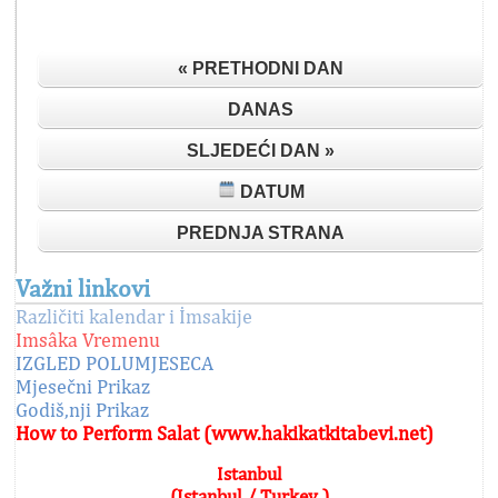
« PRETHODNI DAN
DANAS
SLJEDEĆI DAN »
DATUM
PREDNJA STRANA
Važni linkovi
Različiti kalendar i İmsakije
Imsâka Vremenu
IZGLED POLUMJESECA
Mjesečni Prikaz
Godiš,nji Prikaz
How to Perform Salat (www.hakikatkitabevi.net)
Istanbul
(Istanbul / Turkey )