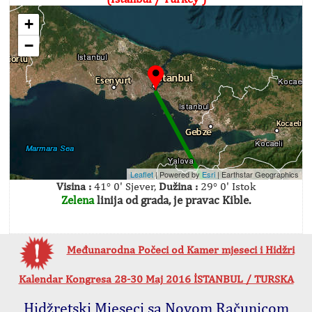
+
−
Leaflet
| Powered by
Esri
|
Earthstar Geographics
Visina :
41° 0' Sjever,
Dužina :
29° 0' Istok
Zelena
linija od grada, je pravac Kible.
Međunarodna Počeci od Kamer mjeseci i Hidžri
Kalendar Kongresa 28-30 Maj 2016 İSTANBUL / TURSKA
Hidžretski Mjeseci sa Novom Računicom