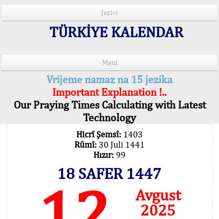
Jezici
TÜRKİYE KALENDAR
Meni
Vrijeme namaz na 15 jezika
Important Explanation !..
Our Praying Times Calculating with Latest
Technology
Hicrî Şemsî:
1403
Rûmî:
30 Juli 1441
Hızır:
99
18 SAFER 1447
12
Avgust
2025