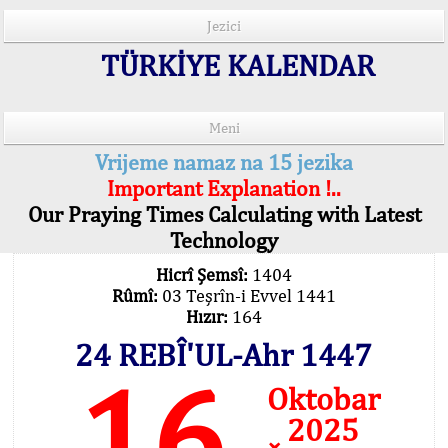
Jezici
TÜRKİYE KALENDAR
Meni
Vrijeme namaz na 15 jezika
Important Explanation !..
Our Praying Times Calculating with Latest
Technology
Hicrî Şemsî:
1404
Rûmî:
03 Teşrîn-i Evvel 1441
Hızır:
164
24 REBÎ'UL-Ahr 1447
16
Oktobar
2025