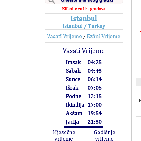
Kliknite za list gradova
Istanbul
Istanbul / Turkey
Vasatî Vrijeme
Ezânî Vrijeme
/
Vasatî Vrijeme
Imsak
04:25
Sabah
04:43
Sunce
06:14
Išrak
07:05
Podne
13:15
K
Ikindija
17:00
Akšam
19:54
Jacija
21:30
Mjesečne
Godišnje
vrijeme
vrijeme