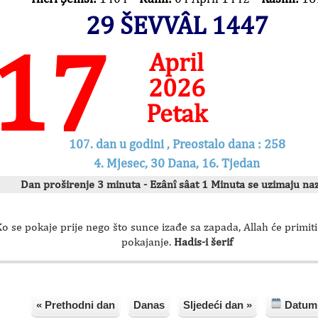
29 ŠEVVÂL 1447
17
April
2026
Petak
107. dan u godini , Preostalo dana : 258
4. Mjesec, 30 Dana, 16. Tjedan
Dan proširenje 3 minuta - Ezânî sâat 1 Minuta se uzimaju na
o se pokaje prije nego što sunce izađe sa zapada, Allah će primit
pokajanje.
Hadis-i šerif
« Prethodni dan
Danas
Sljedeći dan »
Datum