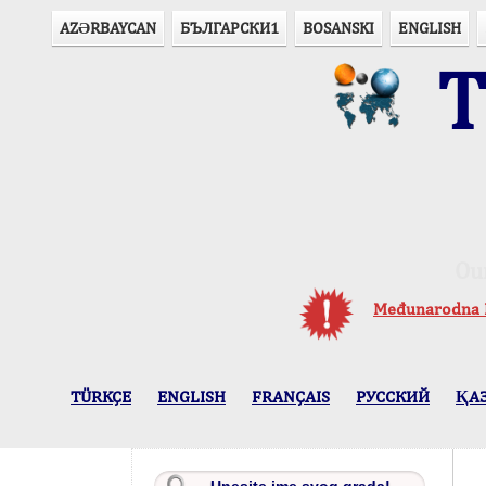
AZӘRBAYCAN
БЪЛГАРСКИ1
BOSANSKI
ENGLISH
T
Ou
Međunarodna P
TÜRKÇE
ENGLISH
FRANÇAIS
РУССКИЙ
ҚА