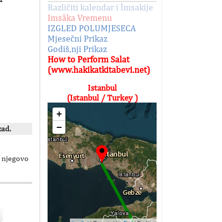
Različiti kalendar i İmsakije
Imsâka Vremenu
IZGLED POLUMJESECA
Mjesečni Prikaz
Godiš,nji Prikaz
How to Perform Salat
(www.hakikatkitabevi.net)
Istanbul
(Istanbul / Turkey )
+
−
zad.
i njegovo