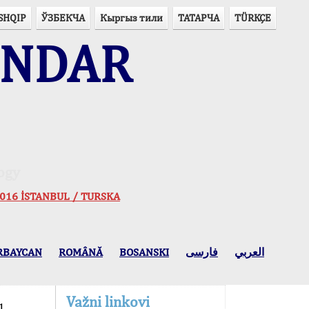
SHQIP
ЎЗБЕКЧА
Кыргыз тили
ТАТАРЧА
TÜRKÇE
ENDAR
ogy
 2016 İSTANBUL / TURSKA
RBAYCAN
ROMÂNĂ
BOSANSKI
فارسی
العربي
Važni linkovi
1