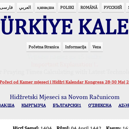
فارسی
العربي
қазақша
POLSKI
ROMÂNĂ
РУССКИЙ
ÜRKİYE KAL
Početna Stranica
Informacija
Veza
Vrijeme namaz na 15 jezika
Important Explanation !..
r Praying Times Calculating with Latest Technol
očeci od Kamer mjeseci i Hidžri Kalendar Kongresa 28-30 Maj
Hidžretski Mjeseci sa Novom Računicom
ЗАҚША
КЫPГЫЗЧA
БЪЛГАРСКИ1
O’ZBEKCHA
AZӘ
Hicrî Şemsî:
1404
Rûmî:
04 April 1442
Kasım:
16