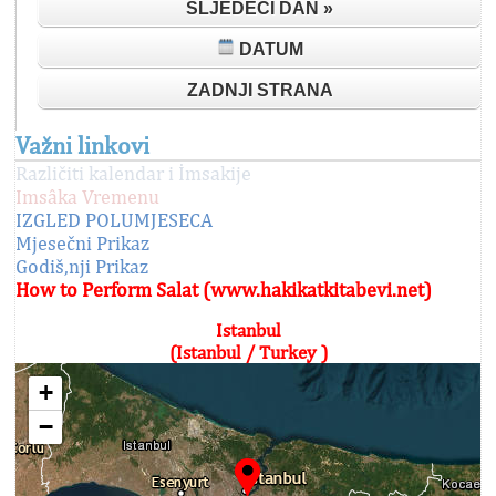
SLJEDEĆI DAN »
DATUM
ZADNJI STRANA
Važni linkovi
Različiti kalendar i İmsakije
Imsâka Vremenu
IZGLED POLUMJESECA
Mjesečni Prikaz
Godiš,nji Prikaz
How to Perform Salat (www.hakikatkitabevi.net)
Istanbul
(Istanbul / Turkey )
+
−