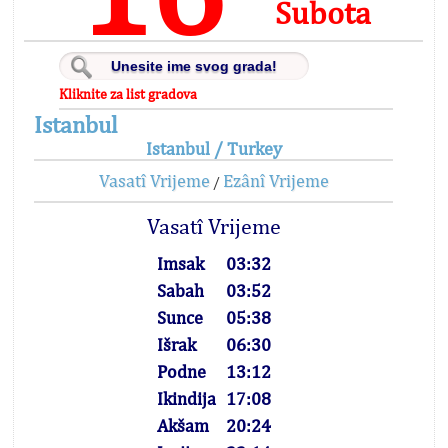
Subota
Kliknite za list gradova
Istanbul
Istanbul / Turkey
Vasatî Vrijeme
Ezânî Vrijeme
/
Vasatî Vrijeme
Imsak
03:32
Sabah
03:52
Sunce
05:38
Išrak
06:30
Podne
13:12
Ikindija
17:08
Akšam
20:24