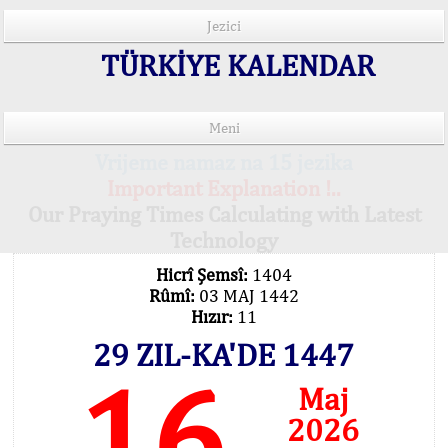
Jezici
TÜRKİYE KALENDAR
Meni
Vrijeme namaz na 15 jezika
Important Explanation !..
Our Praying Times Calculating with Latest
Technology
Hicrî Şemsî:
1404
Rûmî:
03 MAJ 1442
Hızır:
11
29 ZIL-KA'DE 1447
16
Maj
2026