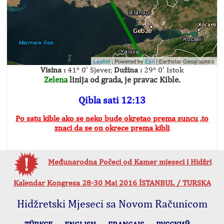
Leaflet
| Powered by
Esri
|
Earthstar Geographics
Visina :
41° 0' Sjever,
Dužina :
29° 0' Istok
Zelena
linija od grada, je pravac Kible.
Qibla sati 12:13
Po satu kible ako se neko bude okretao prema suncu ,to
znaci da se on okrece prema kibli
Međunarodna Počeci od Kamer mjeseci i Hidžri
Kalendar Kongresa 28-30 Maj 2016 İSTANBUL / TURSKA
Hidžretski Mjeseci sa Novom Računicom