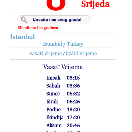
Srijeda
Kliknite za list gradova
Istanbul
Istanbul / Turkey
Vasatî Vrijeme
Ezânî Vrijeme
/
Vasatî Vrijeme
Imsak
03:15
Sabah
03:36
Sunce
05:32
Išrak
06:26
Podne
13:20
Ikindija
17:20
Akšam
20:46