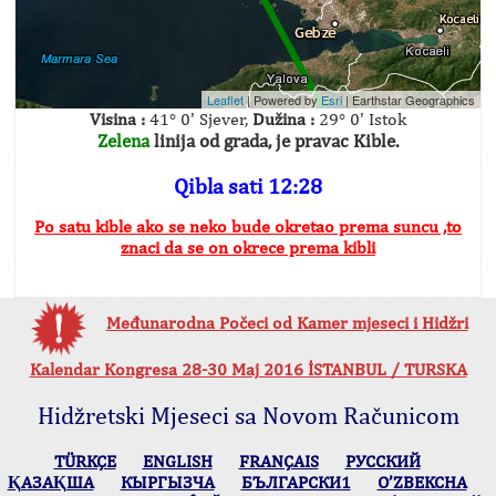
Leaflet
| Powered by
Esri
|
Earthstar Geographics
Visina :
41° 0' Sjever,
Dužina :
29° 0' Istok
Zelena
linija od grada, je pravac Kible.
Qibla sati 12:28
Po satu kible ako se neko bude okretao prema suncu ,to
znaci da se on okrece prema kibli
Međunarodna Počeci od Kamer mjeseci i Hidžri
Kalendar Kongresa 28-30 Maj 2016 İSTANBUL / TURSKA
Hidžretski Mjeseci sa Novom Računicom
TÜRKÇE
ENGLISH
FRANÇAIS
РУССКИЙ
ҚАЗАҚША
КЫPГЫЗЧA
БЪЛГАРСКИ1
O’ZBEKCHA