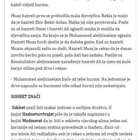
bahči vidjeli hurme.
Muaz hazreti prva se probudila mala djevojčica. Rekla je majci
da je hazreti Ebu-Bekir došao. Majka joj nije povjerovala. Posle
su se hazreti Omer i hazreti Ali oglasili majka je mislila da
djevojčica sanja. Na kraju se je Muhammed alejhisselam oglasio.
Hazreti Muaz čuvši skočio je da dočeka goste. Kad su hazreti
Muazu objasnili zašto su došli, Hazreti Muaz je rekao da je danas
završio berbu pola su pojeli, pola dali kao sadaku. Poslije sa
Resulullahov alejhisselam naređenje hazreti Ali je uzeo od kuće
korpu otišao pod drvo i rekao:
- Muhammed alejhisselam hoće od tebe hurme. Na jednomse je
drvo napunilo sa hurmomi više nikad hurmi nije nedostajalo.
SOHBET ZNAČI
Sohbet
znači biti makar jednom u nečijem društvu. U
knjizi
Hazineturrivajat
piše da je takođe napisano i u
knjizi
Mudmerat
da je, biti u sohbetu vjerskog alima jedan sat,
korisnije od sedam stotina provedenih u ibadetu. Emir-ul-
mu’minin Ali radijallahu anh je rekao u jednom od svojih savjeta