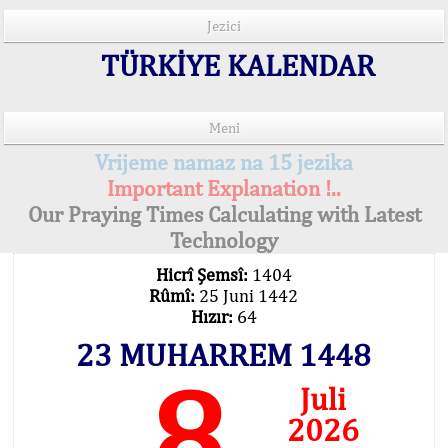
Jezici
TÜRKİYE KALENDAR
Meni
Vrijeme namaz na 15 jezika
Important Explanation !..
Our Praying Times Calculating with Latest
Technology
Hicrî Şemsî:
1404
Rûmî:
25 Juni 1442
Hızır:
64
23 MUHARREM 1448
8
Juli
2026