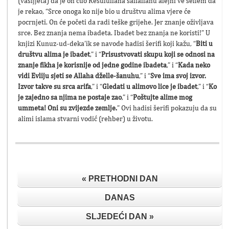
(vasijjeta) da je on čuo Resulullaha sallallahu alejhi ve sellem da
je rekao, “Srce onoga ko nije bio u društvu alima vjere će
pocrnjeti. On će početi da radi teške grijehe. Jer znanje oživljava
srce. Bez znanja nema ibadeta. Ibadet bez znanja ne koristi!” U
knjizi Kunuz-ud-deka’ik se navode hadisi šerifi koji kažu, “
Biti u
društvu alima je ibadet
,” i “
Prisustvovati skupu koji se odnosi na
znanje fikha je korisnije od jedne godine ibadeta
,” i “
Kada neko
vidi Evliju sjeti se Allaha dželle-šanuhu
,” i “
Sve ima svoj izvor.
Izvor takve su srca arifa
,” i “
Gledati u alimovo lice je ibadet
,” i “
Ko
je zajedno sa njima ne postaje zao
,” i “
Poštujte alime mog
ummeta! Oni su zvijezde zemlje.
” Ovi hadisi šerifi pokazuju da su
alimi islama stvarni vodić (rehber) u životu.
« PRETHODNI DAN
DANAS
SLJEDEĆI DAN »