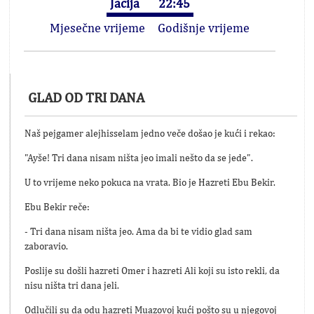
Jacija
22:45
Mjesečne vrijeme
Godišnje vrijeme
GLAD OD TRI DANA
Naš pejgamer alejhisselam jedno veče došao je kući i rekao:
"Ayše! Tri dana nisam ništa jeo imali nešto da se jede".
U to vrijeme neko pokuca na vrata. Bio je Hazreti Ebu Bekir.
Ebu Bekir reče:
- Tri dana nisam ništa jeo. Ama da bi te vidio glad sam
zaboravio.
Poslije su došli hazreti Omer i hazreti Ali koji su isto rekli, da
nisu ništa tri dana jeli.
Odlučili su da odu hazreti Muazovoj kući pošto su u njegovoj