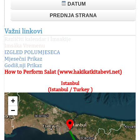
DATUM
PREDNJA STRANA
Važni linkovi
Različiti kalendar i İmsakije
Imsâka Vremenu
IZGLED POLUMJESECA
Mjesečni Prikaz
Godiš,nji Prikaz
How to Perform Salat (www.hakikatkitabevi.net)
Istanbul
(Istanbul / Turkey )
+
−