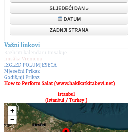
SLJEDEĆI DAN »
DATUM
ZADNJI STRANA
Važni linkovi
Različiti kalendar i İmsakije
Imsâka Vremenu
IZGLED POLUMJESECA
Mjesečni Prikaz
Godiš,nji Prikaz
How to Perform Salat (www.hakikatkitabevi.net)
Istanbul
(Istanbul / Turkey )
+
−