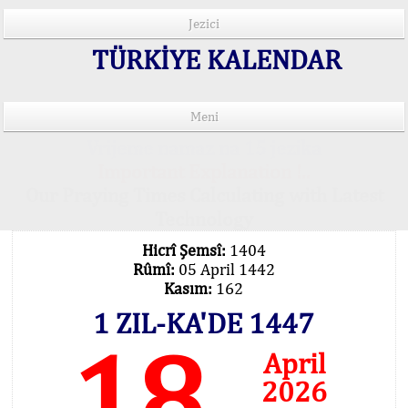
Jezici
TÜRKİYE KALENDAR
Meni
Vrijeme namaz na 15 jezika
Important Explanation !..
Our Praying Times Calculating with Latest
Technology
Hicrî Şemsî:
1404
Rûmî:
05 April 1442
Kasım:
162
1 ZIL-KA'DE 1447
18
April
2026