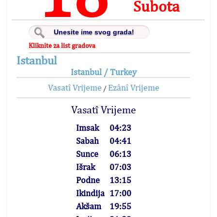
Subota
Kliknite za list gradova
Istanbul
Istanbul / Turkey
Vasatî Vrijeme
Ezânî Vrijeme
/
Vasatî Vrijeme
Imsak
04:23
Sabah
04:41
Sunce
06:13
Išrak
07:03
Podne
13:15
Ikindija
17:00
Akšam
19:55