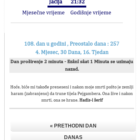
Jacija
21:32
Mjesečne vrijeme
Godišnje vrijeme
108. dan u godini , Preostalo dana : 257
4. Mjesec, 30 Dana, 16. Tjedan
Dan proširenje 2 minuta - Ezânî sâat 1 Minuta se uzimaju
nazad.
Hoće, biće mi takođe preneseni i nakon moje smrti pošto je zemlji
haram (zabranjeno) da trune tijela Pejgambera. Ona žive i nakon
smrti, ona se hrane.
Hadis-i šerif
« PRETHODNI DAN
DANAS