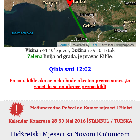
Leaflet
| Powered by
Esri
|
Earthstar Geographics
Visina :
41° 0' Sjever,
Dužina :
29° 0' Istok
Zelena
linija od grada, je pravac Kible.
Qibla sati 12:02
Po satu kible ako se neko bude okretao prema suncu ,to
znaci da se on okrece prema kibli
Međunarodna Počeci od Kamer mjeseci i Hidžri
Kalendar Kongresa 28-30 Maj 2016 İSTANBUL / TURSKA
Hidžretski Mjeseci sa Novom Računicom