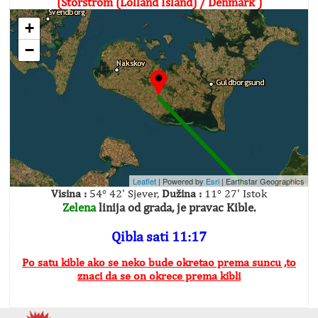
(Storstrom (Lolland Island) / Denmark )
+
−
Leaflet
| Powered by
Esri
|
Earthstar Geographics
Visina :
54° 42' Sjever,
Dužina :
11° 27' Istok
Zelena
linija od grada, je pravac Kible.
Qibla sati 11:17
Po satu kible ako se neko bude okretao prema suncu ,to
znaci da se on okrece prema kibli