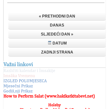
« PRETHODNI DAN
DANAS
SLJEDEĆI DAN »
DATUM
ZADNJI STRANA
Važni linkovi
Različiti kalendar i İmsakije
Imsâka Vremenu
IZGLED POLUMJESECA
Mjesečni Prikaz
Godiš,nji Prikaz
How to Perform Salat (www.hakikatkitabevi.net)
Holeby