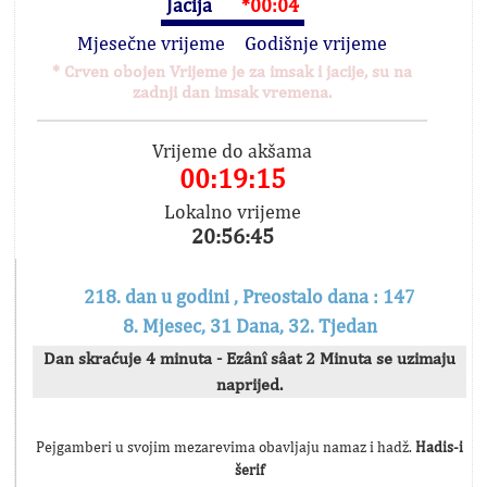
Jacija
*00:04
Mjesečne vrijeme
Godišnje vrijeme
* Crven obojen Vrijeme je za imsak i jacije, su na
zadnji dan imsak vremena.
Vrijeme do akšama
00:19:15
Lokalno vrijeme
20:56:45
218. dan u godini , Preostalo dana : 147
8. Mjesec, 31 Dana, 32. Tjedan
Dan skraćuje 4 minuta - Ezânî sâat 2 Minuta se uzimaju
naprijed.
Pejgamberi u svojim mezarevima obavljaju namaz i hadž.
Hadis-i
šerif