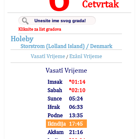
Četvrtak
Kliknite za list gradova
Holeby
Storstrom (Lolland Island) / Denmark
Vasatî Vrijeme
Ezânî Vrijeme
/
Vasatî Vrijeme
Imsak
*01:14
Sabah
*02:10
Sunce
05:24
Išrak
06:33
Podne
13:35
Ikindija
17:45
Akšam
21:16