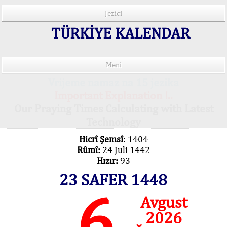
Jezici
TÜRKİYE KALENDAR
Meni
Vrijeme namaz na 15 jezika
Important Explanation !..
Our Praying Times Calculating with Latest
Technology
Hicrî Şemsî:
1404
Rûmî:
24 Juli 1442
Hızır:
93
23 SAFER 1448
6
Avgust
2026