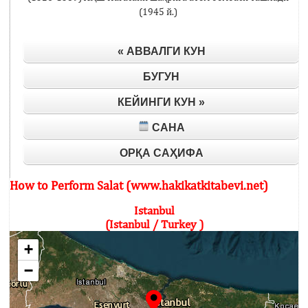
(1945 й.)
« АВВАЛГИ КУН
БУГУН
КЕЙИНГИ КУН »
САНА
ОРҚА САҲИФА
How to Perform Salat (www.hakikatkitabevi.net)
Istanbul
(Istanbul / Turkey )
+
−