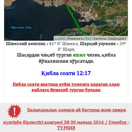
Leaflet
| Powered by
Esri
|
Earthstar Geographics
Шимолий кенглик :
41° 0' Шимол,
Шарқий узунлик :
29°
0' Шарқ
Шаҳардан чиқиб турган
яшил
чизиқ қибла
йўналишини кўрсатади.
Қибла соати 12:17
Кибла соати вактида куёш томонга караган одам
киблага йуналиб турган булади.
Халықаралық қамари ай бастары және хижри
күнтізбе бірлестігі конгресі 28-30 мамыр 2016 / Стамбул -
ТҮРКИЯ