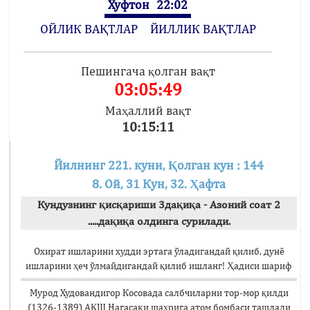
Хуфтон
22:02
ОЙЛИК ВАҚТЛАР
ЙИЛЛИК ВАҚТЛАР
Пешингача қолган вақт
03:05:49
Маҳаллий вақт
10:15:11
Йилнинг 221. куни, Қолган кун : 144
8. Ой, 31 Кун, 32. Ҳафта
Кундузнинг қисқариши 3дақиқа - Азоний соат 2
.....дақиқа олдинга сурилади.
Охират ишларини худди эртага ўладигандай қилиб, дунё
ишларини ҳеч ўлмайдигандай қилиб ишланг! Ҳадиси шариф
Мурод Худовандигор Косовада салбчиларни тор-мор қилди
(1326-1389) АҚШ Нагасаки шаҳрига атом бомбаси ташлади