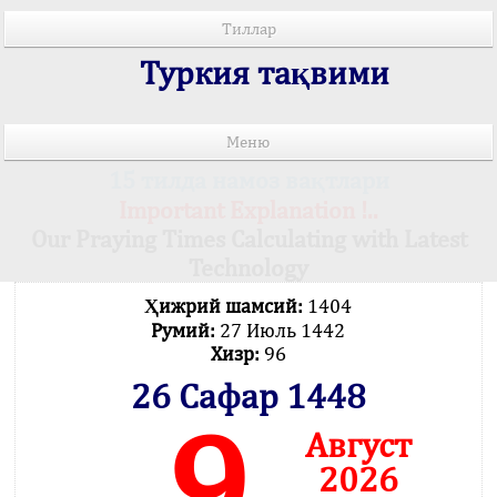
Тиллар
Туркия тақвими
Меню
15 тилда намоз вақтлари
Important Explanation !..
Our Praying Times Calculating with Latest
Technology
Ҳижрий шамсий:
1404
Румий:
27 Июль 1442
Хизр:
96
26 Сафар 1448
9
Август
2026