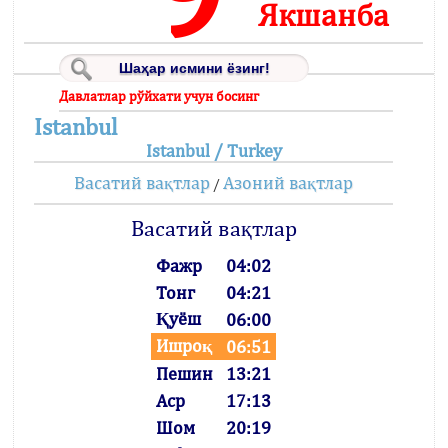
Якшанба
Давлатлар рўйхати учун босинг
Istanbul
Istanbul / Turkey
Васатий вақтлар
Азоний вақтлар
/
Васатий вақтлар
Фажр
04:02
Тонг
04:21
Қуёш
06:00
Ишроқ
06:51
Пешин
13:21
Аср
17:13
Шом
20:19