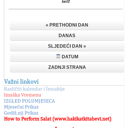
šerif
« PRETHODNI DAN
DANAS
SLJEDEĆI DAN »
DATUM
ZADNJI STRANA
Važni linkovi
Različiti kalendar i İmsakije
Imsâka Vremenu
IZGLED POLUMJESECA
Mjesečni Prikaz
Godiš,nji Prikaz
How to Perform Salat (www.hakikatkitabevi.net)