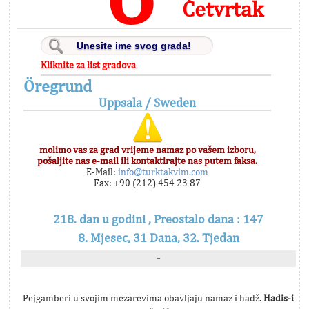
Četvrtak
Kliknite za list gradova
Öregrund
Uppsala / Sweden
molimo vas za grad vrijeme namaz po vašem izboru,
pošaljite nas e-mail ili kontaktirajte nas putem faksa.
E-Mail:
info@turktakvim.com
Fax: +90 (212) 454 23 87
218. dan u godini , Preostalo dana : 147
8. Mjesec, 31 Dana, 32. Tjedan
-
Pejgamberi u svojim mezarevima obavljaju namaz i hadž.
Hadis-i