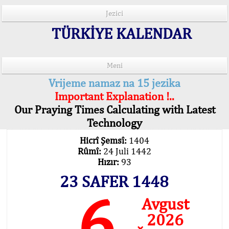
Jezici
TÜRKİYE KALENDAR
Meni
Vrijeme namaz na 15 jezika
Important Explanation !..
Our Praying Times Calculating with Latest
Technology
Hicrî Şemsî:
1404
Rûmî:
24 Juli 1442
Hızır:
93
23 SAFER 1448
6
Avgust
2026