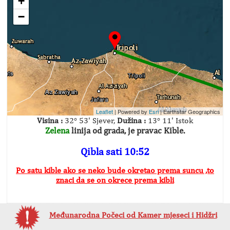
+
−
Leaflet
| Powered by
Esri
|
Earthstar Geographics
Visina :
32° 53' Sjever,
Dužina :
13° 11' Istok
Zelena
linija od grada, je pravac Kible.
Qibla sati 10:52
Po satu kible ako se neko bude okretao prema suncu ,to
znaci da se on okrece prema kibli
Međunarodna Počeci od Kamer mjeseci i Hidžri