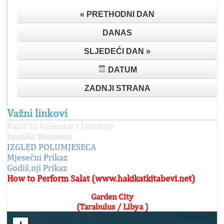
« PRETHODNI DAN
DANAS
SLJEDEĆI DAN »
DATUM
ZADNJI STRANA
Važni linkovi
Različiti kalendar i İmsakije
Imsâka Vremenu
IZGLED POLUMJESECA
Mjesečni Prikaz
Godiš,nji Prikaz
How to Perform Salat (www.hakikatkitabevi.net)
Garden City
(Tarabulus / Libya )