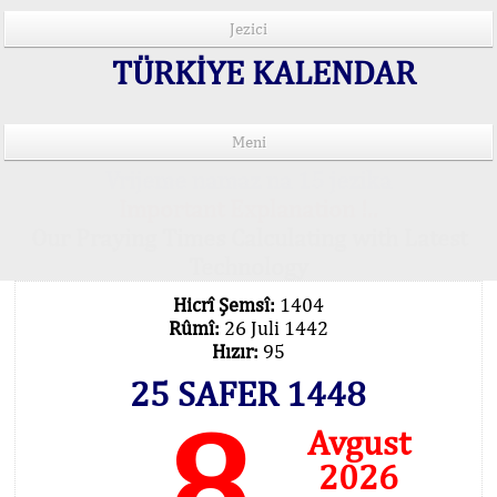
Jezici
TÜRKİYE KALENDAR
Meni
Vrijeme namaz na 15 jezika
Important Explanation !..
Our Praying Times Calculating with Latest
Technology
Hicrî Şemsî:
1404
Rûmî:
26 Juli 1442
Hızır:
95
25 SAFER 1448
8
Avgust
2026