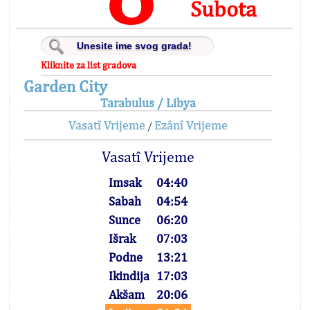
Subota
Kliknite za list gradova
Garden City
Tarabulus / Libya
Vasatî Vrijeme
Ezânî Vrijeme
/
Vasatî Vrijeme
Imsak
04:40
Sabah
04:54
Sunce
06:20
Išrak
07:03
Podne
13:21
Ikindija
17:03
Akšam
20:06