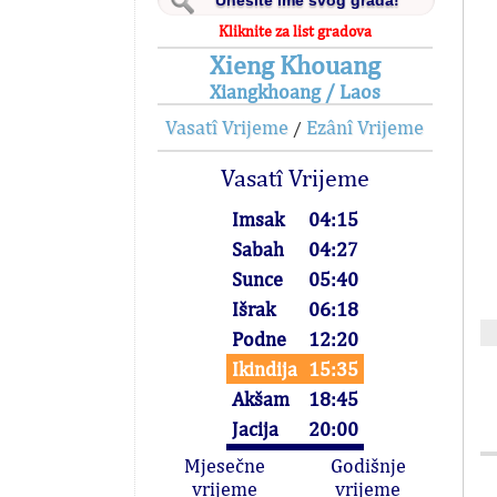
Kliknite za list gradova
Xieng Khouang
Xiangkhoang / Laos
Vasatî Vrijeme
Ezânî Vrijeme
/
Vasatî Vrijeme
Imsak
04:15
Sabah
04:27
Sunce
05:40
Išrak
06:18
Podne
12:20
Ikindija
15:35
Akšam
18:45
Jacija
20:00
Mjesečne
Godišnje
vrijeme
vrijeme