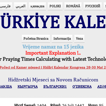
فارسی
العربي
қазақша
POLSKI
ROMÂNĂ
РУССКИЙ
ÜRKİYE KAL
Početna Stranica
Informacija
Veza
Vrijeme namaz na 15 jezika
Important Explanation !..
r Praying Times Calculating with Latest Technol
očeci od Kamer mjeseci i Hidžri Kalendar Kongresa 28-30 Maj
Hidžretski Mjeseci sa Novom Računicom
ЗАҚША
КЫPГЫЗЧA
БЪЛГАРСКИ1
O’ZBEKCHA
AZӘ
Hicrî Şemsî:
1404
Rûmî:
26 Juli 1442
Hızır:
95