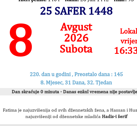
25 SAFER 1448
8
Avgust
Loka
2026
vrij
Subota
16:3
220. dan u godini , Preostalo dana : 145
8. Mjesec, 31 Dana, 32. Tjedan
Dan skraćuje 0 minuta - Danas ezânî vremena nije postavlje
Fatima je najuzvišenija od svih džennetskih žena, a Hassan i Hu
najuzvišeniji od džennetske mladića
Hadis-i šerif