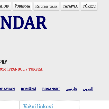
SHQIP
ЎЗБЕКЧА
Кыргыз тили
ТАТАРЧА
TÜRKÇE
ENDAR
ogy
 2016 İSTANBUL / TURSKA
RBAYCAN
ROMÂNĂ
BOSANSKI
فارسی
العربي
Važni linkovi