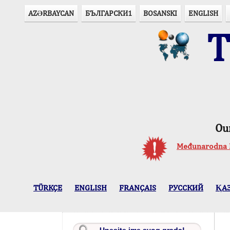
AZӘRBAYCAN
БЪЛГАРСКИ1
BOSANSKI
ENGLISH
T
Ou
Međunarodna P
TÜRKÇE
ENGLISH
FRANÇAIS
РУССКИЙ
ҚА