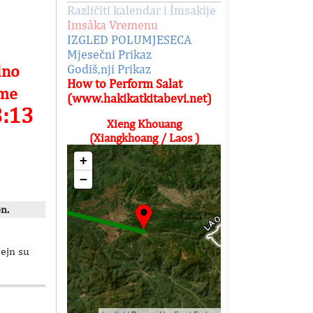
Različiti kalendar i İmsakije
Imsâka Vremenu
IZGLED POLUMJESECA
Mjesečni Prikaz
lno
Godiš,nji Prikaz
How to Perform Salat
eme
(www.hakikatkitabevi.net)
3:13
Xieng Khouang
(Xiangkhoang / Laos )
+
−
n.
sejn su