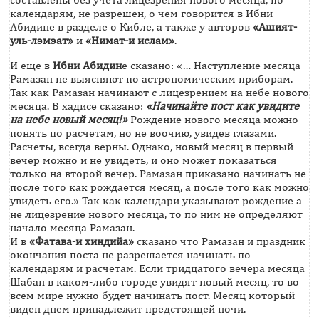
календарям, не разрешен, о чем говорится в Ибни
Абидине в разделе о Кибле, а также у авторов
«Ашият-
уль-лэмэат»
и
«Нимат-и ислам»
.
И еще в
Ибни Абидин
е сказано: «… Наступление месяца
Рамазан не выясняют по астрономическим приборам.
Так как Рамазан начинают с лицезрением на небе нового
месяца. В хадисе сказано:
«Начинайте пост как увидите
на небе новый месяц!»
Рождение нового месяца можно
понять по расчетам, но не воочию, увидев глазами.
Расчеты, всегда верны. Однако, новый месяц в первый
вечер можно и не увидеть, и оно может показаться
только на второй вечер. Рамазан приказано начинать не
после того как рождается месяц, а после того как можно
увидеть его.» Так как календари указывают рождение а
не лицезрение нового месяца, то по ним не определяют
начало месяца Рамазан.
И в
«Фатава-и хиндийа»
сказано что Рамазан и праздник
окончания поста не разрешается начинать по
календарям и расчетам. Если тридцатого вечера месяца
Шабан в каком-либо городе увидят новый месяц, то во
всем мире нужно будет начинать пост. Месяц который
виден днем принадлежит предстоящей ночи.