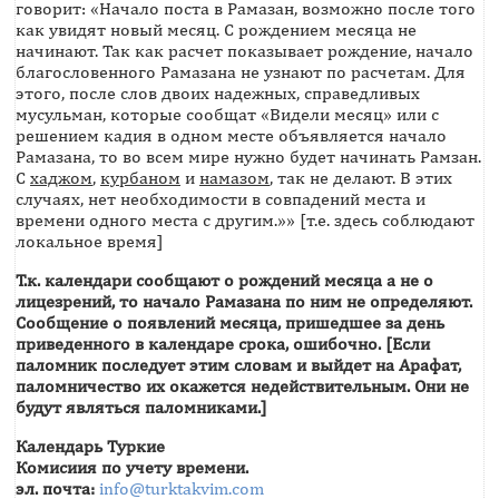
говорит: «Начало поста в Рамазан, возможно после того
как увидят новый месяц. С рождением месяца не
начинают. Так как расчет показывает рождение, начало
благословенного Рамазана не узнают по расчетам. Для
этого, после слов двоих надежных, справедливых
мусульман, которые сообщат «Видели месяц» или с
решением кадия в одном месте объявляется начало
Рамазана, то во всем мире нужно будет начинать Рамзан.
С
хаджом
,
курбаном
и
намазом
, так не делают. В этих
случаях, нет необходимости в совпадений места и
времени одного места с другим.»» [т.е. здесь соблюдают
локальное время]
Т.к. календари сообщают о рождений месяца а не о
лицезрений, то начало Рамазана по ним не определяют.
Сообщение о появлений месяца, пришедшее за день
приведенного в календаре срока, ошибочно. [Если
паломник последует этим словам и выйдет на Арафат,
паломничество их окажется недействительным. Они не
будут являться паломниками.]
Календарь Туркие
Комисиия по учету времени.
эл. почта:
info@turktakvim.com