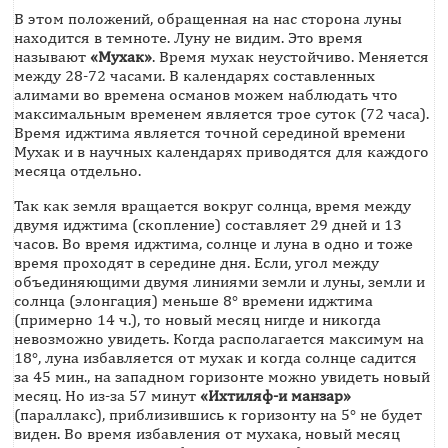
В этом положений, обращенная на нас сторона луны
находится в темноте. Луну не видим. Это время
называют
«Мухак»
. Время мухак неустойчиво. Меняется
между 28-72 часами. В календарях составленных
алимами во времена османов можем наблюдать что
максимальным временем является трое суток (72 часа).
Время иджтима является точной серединой времени
Мухак и в научных календарях приводятся для каждого
месяца отдельно.
Так как земля вращается вокруг солнца, время между
двумя иджтима (скопление) составляет 29 дней и 13
часов. Во время иджтима, солнце и луна в одно и тоже
время проходят в середине дня. Если, угол между
объединяющими двумя линиями земли и луны, земли и
солнца (элонгация) меньше 8° времени иджтима
(примерно 14 ч.), то новый месяц нигде и никогда
невозможно увидеть. Когда располагается максимум на
18°, луна избавляется от мухак и когда солнце садится
за 45 мин., на западном горизонте можно увидеть новый
месяц. Но из-за 57 минут
«Ихтиляф-и манзар»
(параллакс), приблизившись к горизонту на 5° не будет
виден. Во время избавления от мухака, новый месяц