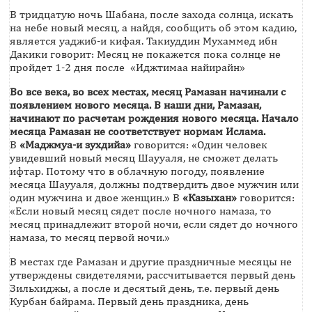
В тридцатую ночь Шабана, после захода солнца, искать
на небе новый месяц, а найдя, сообщить об этом кадию,
является уаджиб-и кифая. Такиуддин Мухаммед ибн
Дакики говорит: Месяц не покажется пока солнце не
пройдет 1-2 дня после «Иджтимаа найирайн»
Во все века, во всех местах, месяц Рамазан начинали с
появлением нового месяца. В наши дни, Рамазан,
начинают по расчетам рождения нового месяца. Начало
месяца Рамазан не соответствует нормам Ислама.
В
«Маджмуа-и зухдийа»
говорится: «Один человек
увидевший новый месяц Шаууаля, не сможет делать
ифтар. Потому что в облачную погоду, появление
месяца Шаууаля, должны подтвердить двое мужчин или
один мужчина и двое женщин.» В
«Казыхан»
говорится:
«Если новый месяц сядет после ночного намаза, то
месяц принадлежит второй ночи, если сядет до ночного
намаза, то месяц первой ночи.»
В местах где Рамазан и другие праздничные месяцы не
утверждены свидетелями, рассчитывается первый день
Зильхиджы, а после и десятый день, т.е. первый день
Курбан байрама. Первый день праздника, день