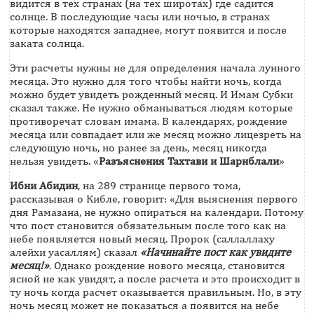
видится в тех странах (на тех широтах) где садится
солнце. В последующие часы или ночью, в странах
которые находятся западнее, могут появится и после
заката солнца.
Эти расчеты нужны не для определения начала лунного
месяца. Это нужно для того чтобы найти ночь, когда
можно будет увидеть рожденный месяц. И Имам Субки
сказал также. Не нужно обманываться людям которые
противоречат словам имама. В календарях, рождение
месяца или совпадает или же месяц можно лицезреть на
следующую ночь, но ранее за день, месяц никогда
нельзя увидеть. «
Разъяснения Тахтави и Шарнблали
»
Ибни Абидин
, на 289 странице первого тома,
рассказывая о Кибле, говорит: «Для выяснения первого
дня Рамазана, не нужно опираться на календари. Потому
что пост становится обязательным после того как на
небе появляется новый месяц. Пророк (саллаллаху
алейхи уасаллям) сказал
«Начинайте пост как увидите
месяц!»
. Однако рождение нового месяца, становится
ясной не как увидят, а после расчета и это происходит в
ту ночь когда расчет оказывается правильным. Но, в эту
ночь месяц может не показаться а появится на небе