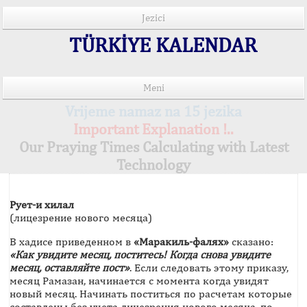
Jezici
TÜRKİYE KALENDAR
Meni
Vrijeme namaz na 15 jezika
Important Explanation !..
Our Praying Times Calculating with Latest
Technology
Рует-и хилал
(лицезрение нового месяца)
В хадисе приведенном в
«Маракиль-фалях»
сказано:
«Как увидите месяц, поститесь! Когда снова увидите
месяц, оставляйте пост»
. Если следовать этому приказу,
месяц Рамазан, начинается с момента когда увидят
новый месяц. Начинать поститься по расчетам которые
составлены без учета лицезрения нового месяца, по