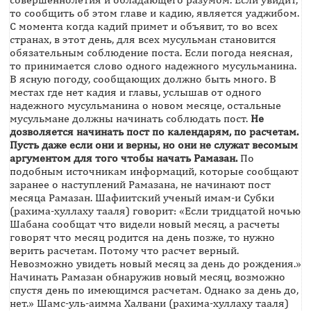
то сообщить об этом главе и кадию, является уаджибом.
С момента когда кадий примет и объявит, то во всех
странах, в этот день, для всех мусульман становится
обязательным соблюдение поста. Если погода неясная,
то принимается слово одного надежного мусульманина.
В ясную погоду, сообщающих должно быть много. В
местах где нет кадия и главы, услышав от одного
надежного мусульманина о новом месяце, остальные
мусульмане должны начинать соблюдать пост.
Не
дозволяется начинать пост по календарям, по расчетам.
Пусть даже если они и верны, но они не служат весомым
аргументом для того чтобы начать Рамазан.
По
подобным источникам информаций, которые сообщают
заранее о наступлений Рамазана, не начинают пост
месяца Рамазан. Шафиитский ученый имам-и Субки
(рахима-хуллаху тааля) говорит: «Если тридцатой ночью
Шабана сообщат что видели новый месяц, а расчеты
говорят что месяц родится на день позже, то нужно
верить расчетам. Потому что расчет верный.
Невозможно увидеть новый месяц за день до рождения.»
Начинать Рамазан обнаружив новый месяц, возможно
спустя день по имеющимся расчетам. Однако за день до,
нет.» Шамс-уль-аимма Халвани (рахима-хуллаху тааля)