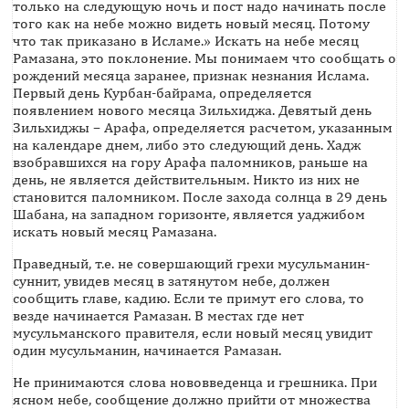
только на следующую ночь и пост надо начинать после
того как на небе можно видеть новый месяц. Потому
что так приказано в Исламе.» Искать на небе месяц
Рамазана, это поклонение. Мы понимаем что сообщать о
рождений месяца заранее, признак незнания Ислама.
Первый день Курбан-байрама, определяется
появлением нового месяца Зильхиджа. Девятый день
Зильхиджы – Арафа, определяется расчетом, указанным
на календаре днем, либо это следующий день. Хадж
взобравшихся на гору Арафа паломников, раньше на
день, не является действительным. Никто из них не
становится паломником. После захода солнца в 29 день
Шабана, на западном горизонте, является уаджибом
искать новый месяц Рамазана.
Праведный, т.е. не совершающий грехи мусульманин-
суннит, увидев месяц в затянутом небе, должен
сообщить главе, кадию. Если те примут его слова, то
везде начинается Рамазан. В местах где нет
мусульманского правителя, если новый месяц увидит
один мусульманин, начинается Рамазан.
Не принимаются слова нововведенца и грешника. При
ясном небе, сообщение должно прийти от множества