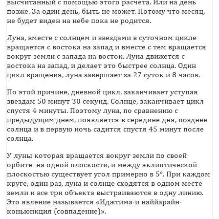
высчитанный с помощью этого расчета. Или на день
позже. За один день, быть не может. Потому что месяц,
не будет виден на небе пока не родится.
Луна, вместе с солнцем и звездами в суточном цикле
вращается с востока на запад и вместе с тем вращается
вокруг земли с запада на восток. Луна движется с
востока на запад, и делает это быстрее солнца. Один
цикл вращения, луна завершает за 27 суток и 8 часов.
По этой причине, дневной цикл, заканчивает уступая
звездам 50 минут 30 секунд. Солнце, заканчивает цикл
спустя 4 минуты. Поэтому луна, по сравнению с
предыдущим днем, появляется в середине дня, позднее
солнца и в первую ночь садится спустя 45 минут после
солнца.
У луны которая вращается вокруг земли по своей
орбите на одной плоскости, и между эклиптической
плоскостью существует угол примерно в 5°. При каждом
круге, один раз, луна и солнце сходятся в одном месте
земли и все три объекта выстраиваются в одну линию.
Это явление называется «Иджтима-и наййарайн-
коньюнкция (совпадение)».