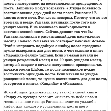
поста с намерением на восстановление пропущенного
поста. Например могут возразить: «Откуда появилось
восстановление двух дней поста после Рамазана? В
книгах этого нет». Эти слова неверны. Потому что во все
времена и везде, Рамазан, начинали после того как
увидят месяц. И не возникало необходимости в
восстановлений поста. Сейчас, делают так чтобы
Рамазан начинали в рассчитанный день наступления
месяца. Начало Рамазана не совпадает канонам Ислама.
Чтобы исправить подобную ошибку, после праздника
нужно выдержать два дня поста, о чем сказано
в книге
«Маракиль-фалях»
Тахтави. Если Рамазан начали не
увидев рожденный месяц и на 29 день увидели месяц,
который вещает о начале наступления праздника, т.е.
начался месяц Шабан, то после праздников нужно
восполнить один день поста. Если начали не увидев
рожденный месяц, то нужно восстановить два дня поста,
говорится в книгах
«Хиндийа»
и
«Казыхан»
.
Ибни Абидин (рахима-хуллаху тааля) в своей книге
«Радду-ль мухтар»
говорит: «Искать на небе новый
месяц в начале месяца Рамазан, является уаджиби
кифая для каждого мусульманина достигшего
совершеннолетия и обладающего разумом. Если увидит,