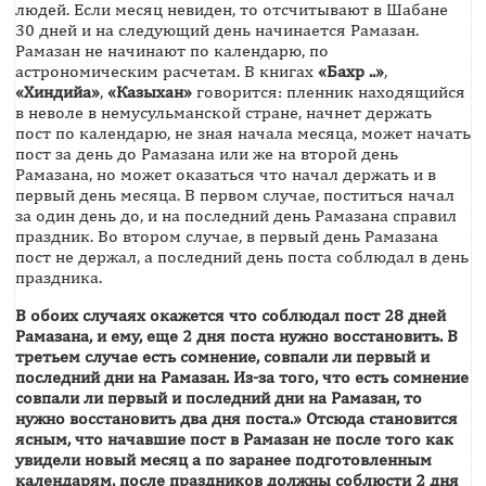
людей. Если месяц невиден, то отсчитывают в Шабане
30 дней и на следующий день начинается Рамазан.
Рамазан не начинают по календарю, по
астрономическим расчетам. В книгах
«Бахр ..»
,
«Хиндийа»
,
«Казыхан»
говорится: пленник находящийся
в неволе в немусульманской стране, начнет держать
пост по календарю, не зная начала месяца, может начать
пост за день до Рамазана или же на второй день
Рамазана, но может оказаться что начал держать и в
первый день месяца. В первом случае, поститься начал
за один день до, и на последний день Рамазана справил
праздник. Во втором случае, в первый день Рамазана
пост не держал, а последний день поста соблюдал в день
праздника.
В обоих случаях окажется что соблюдал пост 28 дней
Рамазана, и ему, еще 2 дня поста нужно восстановить. В
третьем случае есть сомнение, совпали ли первый и
последний дни на Рамазан. Из-за того, что есть сомнение
совпали ли первый и последний дни на Рамазан, то
нужно восстановить два дня поста.» Отсюда становится
ясным, что начавшие пост в Рамазан не после того как
увидели новый месяц а по заранее подготовленным
календарям, после праздников должны соблюсти 2 дня