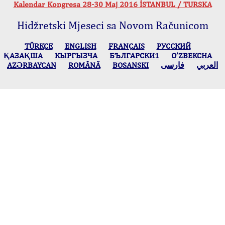
Kalendar Kongresa 28-30 Maj 2016 İSTANBUL / TURSKA
Hidžretski Mjeseci sa Novom Računicom
TÜRKÇE
ENGLISH
FRANÇAIS
РУССКИЙ
ҚАЗАҚША
КЫPГЫЗЧA
БЪЛГАРСКИ1
O’ZBEKCHA
AZӘRBAYCAN
ROMÂNĂ
BOSANSKI
فارسی
العربي