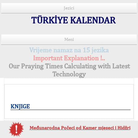
Jezici
TÜRKİYE KALENDAR
Meni
Vrijeme namaz na 15 jezika
Important Explanation !..
Our Praying Times Calculating with Latest
Technology
KNJIGE
Međunarodna Počeci od Kamer mjeseci i Hidžri