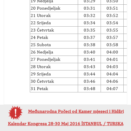
19 Nedjelja
03:29
03:50
20 Ponedjeljak
03:31
03:51
21 Utorak
03:32
03:52
22 Srijeda
03:34
03:54
23 Četvrtak
03:35
03:55
24 Petak
03:37
03:57
25 Subota
03:38
03:58
26 Nedjelja
03:40
04:00
27 Ponedjeljak
03:41
04:01
28 Utorak
03:43
04:03
29 Srijeda
03:44
04:04
30 Četvrtak
03:46
04:06
31 Petak
03:48
04:07
Međunarodna Počeci od Kamer mjeseci i Hidžri
Kalendar Kongresa 28-30 Maj 2016 İSTANBUL / TURSKA