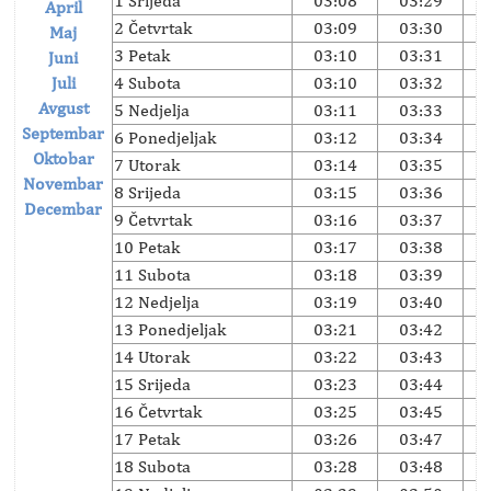
1 Srijeda
03:08
03:29
April
2 Četvrtak
03:09
03:30
Maj
3 Petak
03:10
03:31
Juni
Juli
4 Subota
03:10
03:32
Avgust
5 Nedjelja
03:11
03:33
Septembar
6 Ponedjeljak
03:12
03:34
Oktobar
7 Utorak
03:14
03:35
Novembar
8 Srijeda
03:15
03:36
Decembar
9 Četvrtak
03:16
03:37
10 Petak
03:17
03:38
11 Subota
03:18
03:39
12 Nedjelja
03:19
03:40
13 Ponedjeljak
03:21
03:42
14 Utorak
03:22
03:43
15 Srijeda
03:23
03:44
16 Četvrtak
03:25
03:45
17 Petak
03:26
03:47
18 Subota
03:28
03:48